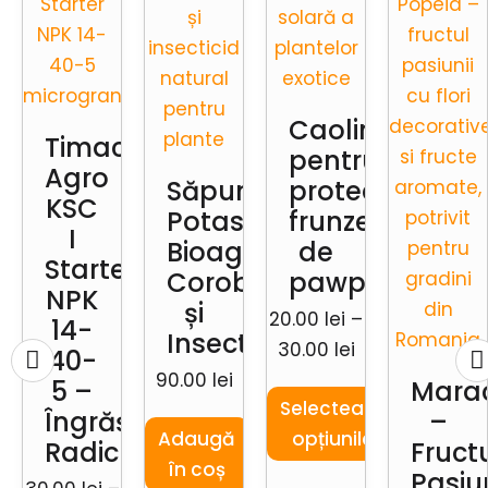
Caolin
Timac
pentru
Agro
Săpun
protecția
KSC
Potasic
frunzelor
I
Bioagrotech:
de
Starter
Coroborant
pawpaw
NPK
și
20.00
lei
–
14-
Insecticid
30.00
lei
40-
90.00
lei
5 –
Mara
Selectează
Îngrășământ
–
Adaugă
opțiunile
Radicular
Fruct
în coș
Pasiun