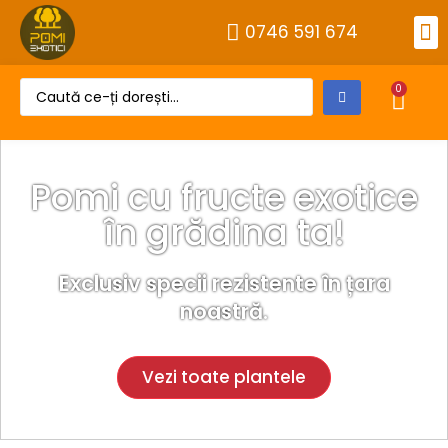
0746 591 674
Alt
Despre 
Cont
0
Pomi cu fructe exotice
în grădina ta!
Exclusiv specii rezistente în țara
noastră.
Vezi toate plantele