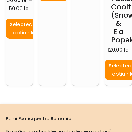
30.00
lei
–
Coolt
50.00
lei
(Snow
&
Selectează
Eia
opțiunile
Popei
120.00
lei
Selectea
opțiunil
Pomi Exotici pentru Romania
Furnizăm pomi fructiferi exotici de cea mai bună