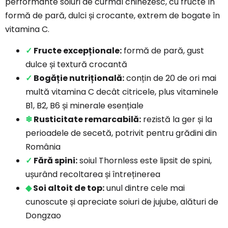
performante soiuri de curmal chinezesc, cu fructe în
formă de pară, dulci și crocante, extrem de bogate în
vitamina C.
✓
Fructe excepționale:
formă de pară, gust
dulce și textură crocantă
✓
Bogăție nutrițională:
conțin de 20 de ori mai
multă vitamina C decât citricele, plus vitaminele
B1, B2, B6 și minerale esențiale
❄
Rusticitate remarcabilă:
rezistă la ger și la
perioadele de secetă, potrivit pentru grădini din
România
✓
Fără spini:
soiul Thornless este lipsit de spini,
ușurând recoltarea și întreținerea
◆
Soi altoit de top:
unul dintre cele mai
cunoscute și apreciate soiuri de jujube, alături de
Dongzao