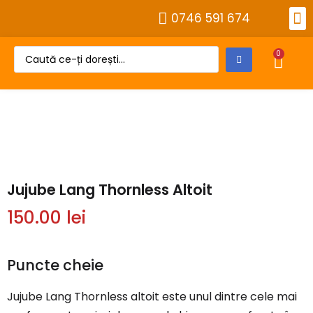
0746 591 674
Alt
Despre 
Cont
0
Jujube Lang Thornless Altoit
150.00
lei
Puncte cheie
Jujube Lang Thornless altoit este unul dintre cele mai