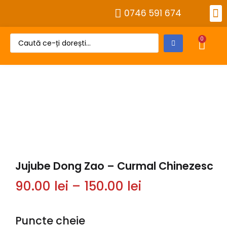
0746 591 674
Alt
Despre 
Cont
0
Jujube Dong Zao – Curmal Chinezesc
90.00
lei
–
150.00
lei
Puncte cheie