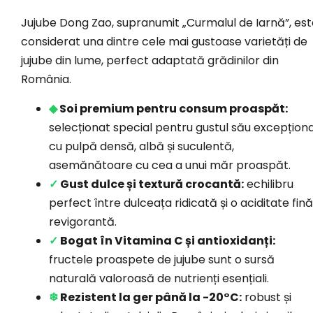
Jujube Dong Zao, supranumit „Curmalul de Iarnă”, est
considerat una dintre cele mai gustoase varietăți de
jujube din lume, perfect adaptată grădinilor din
România.
◆
Soi premium pentru consum proaspăt:
selecționat special pentru gustul său excepționa
cu pulpă densă, albă și suculentă,
asemănătoare cu cea a unui măr proaspăt.
✓
Gust dulce și textură crocantă:
echilibru
perfect între dulceața ridicată și o aciditate fină
revigorantă.
✓
Bogat în Vitamina C și antioxidanți:
fructele proaspete de jujube sunt o sursă
naturală valoroasă de nutrienți esențiali.
❄
Rezistent la ger până la -20°C:
robust și