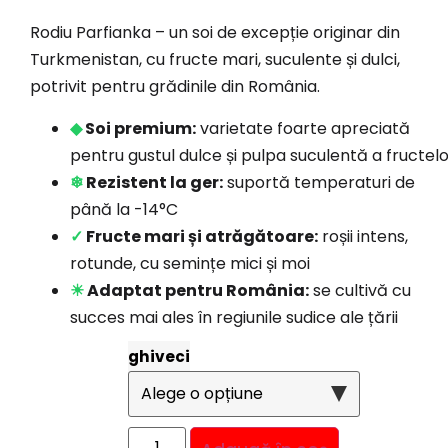
Rodiu Parfianka – un soi de excepție originar din
Turkmenistan, cu fructe mari, suculente și dulci,
potrivit pentru grădinile din România.
◆
Soi premium:
varietate foarte apreciată
pentru gustul dulce și pulpa suculentă a fructel
❄
Rezistent la ger:
suportă temperaturi de
până la -14°C
✓
Fructe mari și atrăgătoare:
roșii intens,
rotunde, cu semințe mici și moi
☀
Adaptat pentru România:
se cultivă cu
succes mai ales în regiunile sudice ale țării
ghiveci