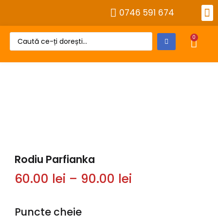
0746 591 674
Alt
Despre 
Cont
0
Rodiu Parfianka
60.00
lei
–
90.00
lei
Puncte cheie