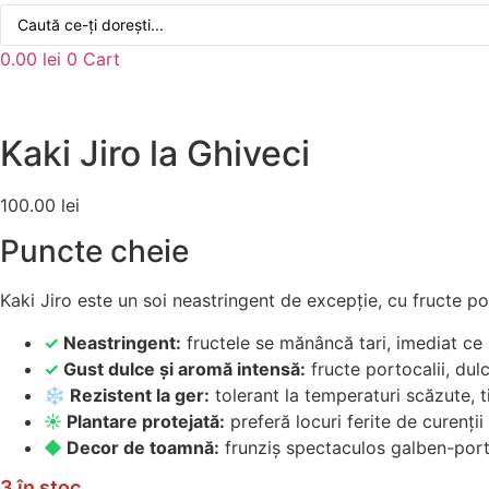
Search
...
0.00
lei
0
Cart
Kaki Jiro la Ghiveci
100.00
lei
Puncte cheie
Kaki Jiro este un soi neastringent de excepție, cu fructe po
✓
Neastringent:
fructele se mănâncă tari, imediat ce 
✓
Gust dulce și aromă intensă:
fructe portocalii, dul
❄
Rezistent la ger:
tolerant la temperaturi scăzute, t
☀
Plantare protejată:
preferă locuri ferite de curenți
◆
Decor de toamnă:
frunziș spectaculos galben-port
3 în stoc