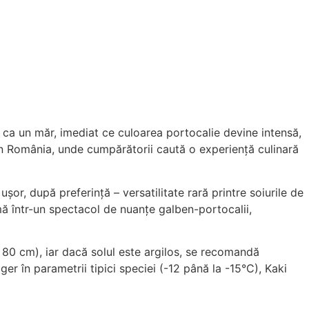
, ca un măr, imediat ce culoarea portocalie devine intensă,
 din România, unde cumpărătorii caută o experiență culinară
șor, după preferință – versatilitate rară printre soiurile de
mă într-un spectacol de nuanțe galben-portocalii,
 80 cm), iar dacă solul este argilos, se recomandă
r în parametrii tipici speciei (-12 până la -15°C), Kaki