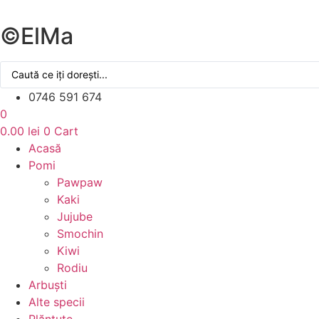
Sari
la
©ElMa
conținut
Search
...
0746 591 674
0
0.00
lei
0
Cart
Acasă
Pomi
Pawpaw
Kaki
Jujube
Smochin
Kiwi
Rodiu
Arbuști
Alte specii