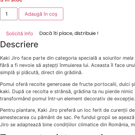
Cantitate
Adaugă în coș
Kaki
Jiro
la
Ghiveci
Solicită Info
Descriere
Kaki Jiro face parte din categoria specială a soiurilor
mela
fără a fi nevoie să aștepți înmuierea lui. Aceasta îl face u
simplă și plăcută, direct din grădină.
Pomul oferă recolte generoase de fructe portocalii, dulci și 
kaki. După ce recolta e strânsă, grădina ta nu pierde nimic 
transformând pomul într-un element decorativ de excepție.
Pentru plantare, Kaki Jiro preferă un loc ferit de curenții
amestecarea cu pământ de sac. Pe fundul gropii se așează mr
Jiro se adaptează bine condițiilor climatice din România, m