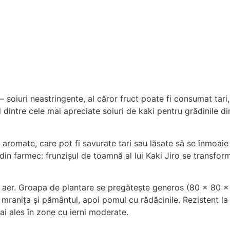
– soiuri neastringente, al căror fruct poate fi consumat tari
nul dintre cele mai apreciate soiuri de kaki pentru grădinile
aromate, care pot fi savurate tari sau lăsate să se înmoaie u
din farmec: frunzișul de toamnă al lui Kaki Jiro se transfor
 de aer. Groapa de plantare se pregătește generos (80 x 80 x
anița și pământul, apoi pomul cu rădăcinile. Rezistent la ge
ai ales în zone cu ierni moderate.