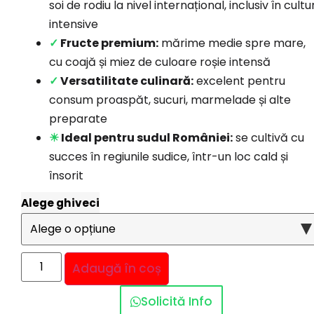
soi de rodiu la nivel internațional, inclusiv în cultur
intensive
✓
Fructe premium:
mărime medie spre mare,
cu coajă și miez de culoare roșie intensă
✓
Versatilitate culinară:
excelent pentru
consum proaspăt, sucuri, marmelade și alte
preparate
☀
Ideal pentru sudul României:
se cultivă cu
succes în regiunile sudice, într-un loc cald și
însorit
Alege ghiveci
Adaugă în coș
Solicită Info