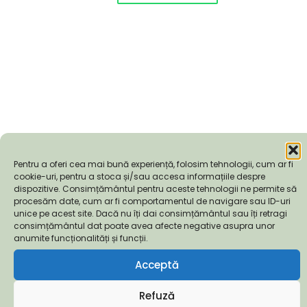
Pentru a oferi cea mai bună experiență, folosim tehnologii, cum ar fi
cookie-uri, pentru a stoca și/sau accesa informațiile despre
dispozitive. Consimțământul pentru aceste tehnologii ne permite să
procesăm date, cum ar fi comportamentul de navigare sau ID-uri
unice pe acest site. Dacă nu îți dai consimțământul sau îți retragi
consimțământul dat poate avea afecte negative asupra unor
anumite funcționalități și funcții.
Acceptă
Descriere
Refuză
Rodiul Wonderful este, fără îndoială, cel mai