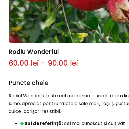
Rodiu Wonderful
60.00
lei
–
90.00
lei
Puncte cheie
Rodiul Wonderful este cel mai renumit soi de rodiu din
lume, apreciat pentru fructele sale mari, roșii și gustu
dulce-acrișor irezistibil.
◆
Soi de referință:
cel mai cunoscut și cultivat