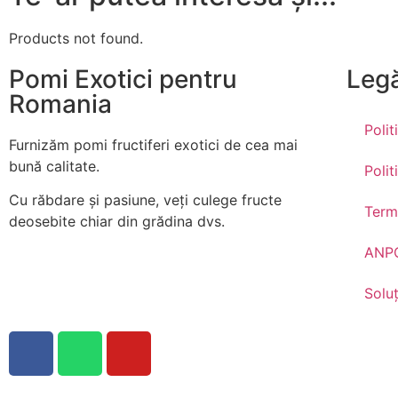
Products not found.
Pomi Exotici pentru
Legă
Romania
Polit
Furnizăm pomi fructiferi exotici de cea mai
bună calitate.
Poli
Cu răbdare și pasiune, veți culege fructe
Terme
deosebite chiar din grădina dvs.
ANPC
Soluț