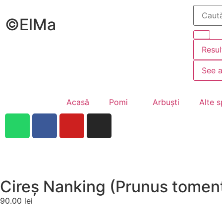
©ElMa
Resul
See a
Acasă
Pomi
Arbuști
Alte s
Cireș Nanking (Prunus tomen
90.00
lei