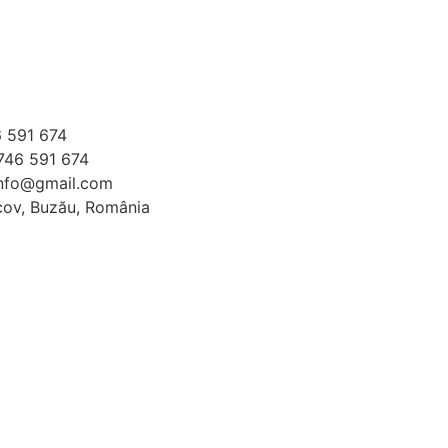
6 591 674
746 591 674
info@gmail.com
cov, Buzău, România