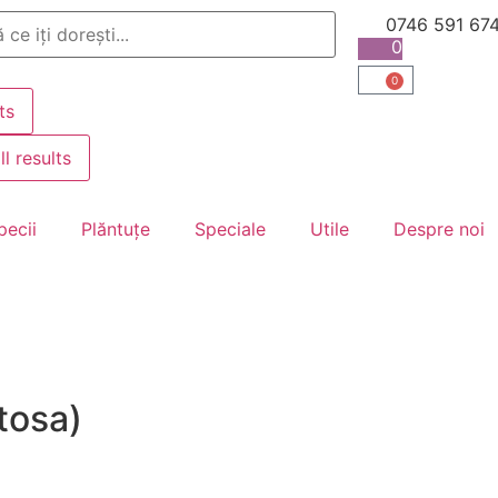
0746 591 67
0
0
ts
ll results
pecii
Plăntuțe
Speciale
Utile
Despre noi
tosa)