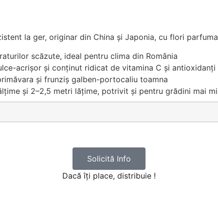
zistent la ger, originar din China și Japonia, cu flori parfum
aturilor scăzute, ideal pentru clima din România
lce-acrișor și conținut ridicat de vitamina C și antioxidanți
primăvara și frunziș galben-portocaliu toamna
țime și 2–2,5 metri lățime, potrivit și pentru grădini mai mi
Solicită Info
Dacă îți place, distribuie !