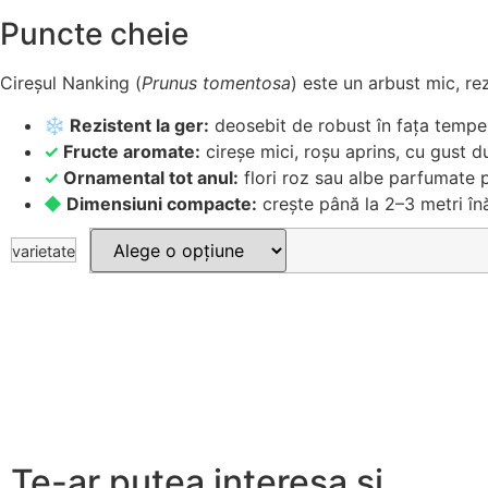
Puncte cheie
Cireșul Nanking (
Prunus tomentosa
) este un arbust mic, re
❄
Rezistent la ger:
deosebit de robust în fața temper
✓
Fructe aromate:
cireșe mici, roșu aprins, cu gust du
✓
Ornamental tot anul:
flori roz sau albe parfumate 
◆
Dimensiuni compacte:
crește până la 2–3 metri înăl
varietate
Te-ar putea interesa și...