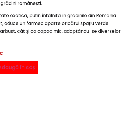
 grădini românești.
te exotică, puțin întâlnită în grădinile din România
st, aduce un farmec aparte oricărui spațiu verde
a arbust, cât și ca copac mic, adaptându-se diverselor
oc
Adaugă în coș