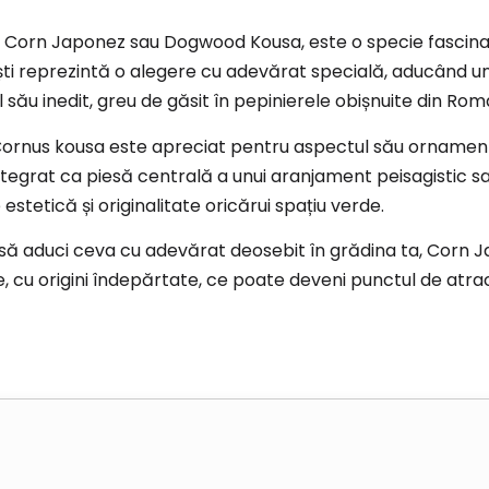
 Corn Japonez sau Dogwood Kousa, este o specie fascinan
ti reprezintă o alegere cu adevărat specială, aducând un e
său inedit, greu de găsit în pepinierele obișnuite din Rom
, Cornus kousa este apreciat pentru aspectul său ornament
 integrat ca piesă centrală a unui aranjament peisagistic 
stetică și originalitate oricărui spațiu verde.
i să aduci ceva cu adevărat deosebit în grădina ta, Corn 
, cu origini îndepărtate, ce poate deveni punctul de atracț