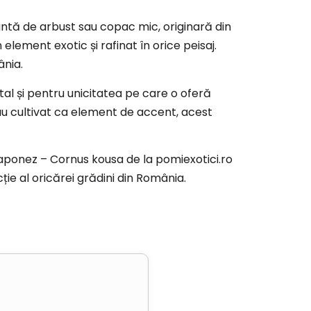
tă de arbust sau copac mic, originară din
lement exotic și rafinat în orice peisaj.
ânia.
al și pentru unicitatea pe care o oferă
sau cultivat ca element de accent, acest
Japonez – Cornus kousa de la pomiexotici.ro
ie al oricărei grădini din România.