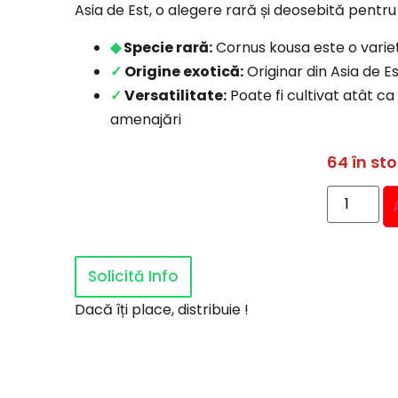
Asia de Est, o alegere rară și deosebită pentru
◆
Specie rară:
Cornus kousa este o varieta
✓
Origine exotică:
Originar din Asia de E
✓
Versatilitate:
Poate fi cultivat atât c
amenajări
64 în st
Solicită Info