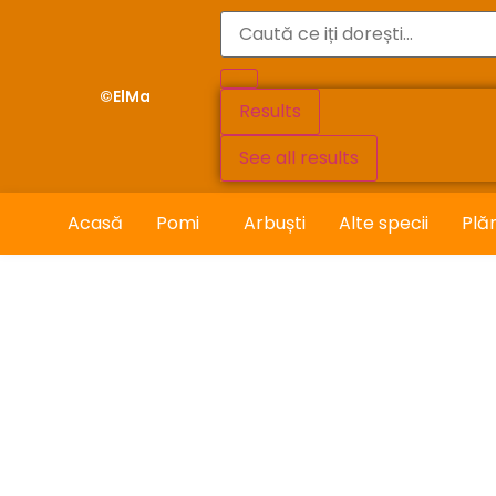
©ElMa
Results
See all results
Acasă
Pomi
Arbuști
Alte specii
Plă