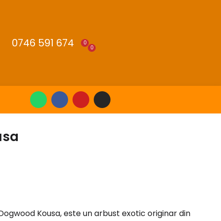
0746 591 674
0
0
usa
ogwood Kousa, este un arbust exotic originar din