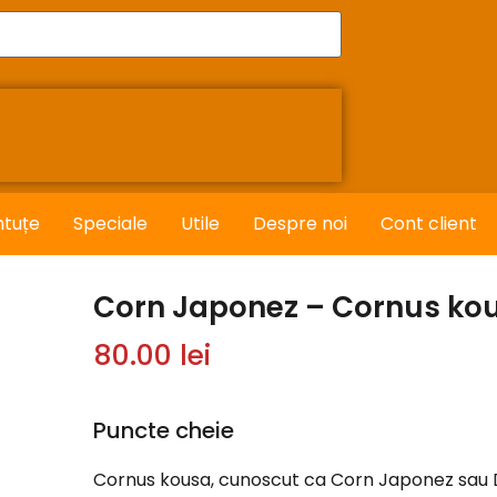
ntuțe
Speciale
Utile
Despre noi
Cont client
Corn Japonez – Cornus ko
80.00
lei
Puncte cheie
Cornus kousa, cunoscut ca Corn Japonez sau D