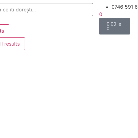
0746 591 6
0
0.00
lei
0
ts
ll results