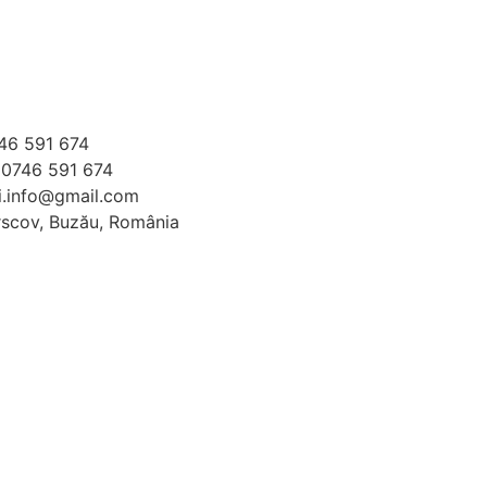
746 591 674
 0746 591 674
i.info@gmail.com
rscov, Buzău, România