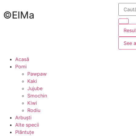
©ElMa
Resul
See a
Acasă
Pomi
Pawpaw
Kaki
Jujube
Smochin
Kiwi
Rodiu
Arbuști
Alte specii
Plăntuțe