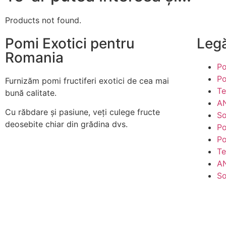
Products not found.
Pomi Exotici pentru
Legă
Romania
Po
Po
Furnizăm pomi fructiferi exotici de cea mai
Te
bună calitate.
AN
Cu răbdare și pasiune, veți culege fructe
So
deosebite chiar din grădina dvs.
Po
Po
Te
AN
So