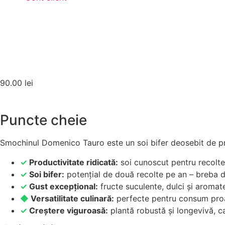
90.00
lei
Puncte cheie
Smochinul Domenico Tauro este un soi bifer deosebit de prod
✓
Productivitate ridicată:
soi cunoscut pentru recolt
✓
Soi bifer:
potențial de două recolte pe an – breba de
✓
Gust excepțional:
fructe suculente, dulci și aromat
◆
Versatilitate culinară:
perfecte pentru consum proasp
✓
Creștere viguroasă:
plantă robustă și longevivă, ca