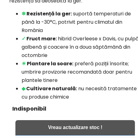
rezistența sa deosebită la ger.
❄
Rezistență la ger:
suportă temperaturi de
până la -30°C, potrivit pentru climatul din
România
✓
Fruct mare:
hibrid Overleese x Davis, cu pulp
galbenă și coacere în a doua săptămână din
octombrie
☀
Plantare la soare:
preferă poziții însorite;
umbrire provizorie recomandată doar pentru
plantele tinere
◆
Cultivare naturală:
nu necesită tratamente
cu produse chimice
Indisponibil
Vreau actualizare stoc !