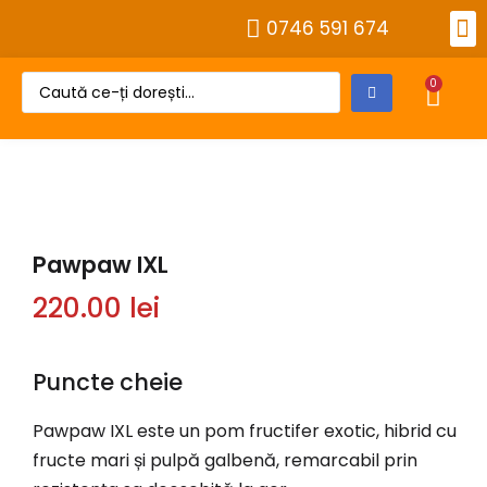
0746 591 674
Alt
Despre 
Cont
0
Pawpaw IXL
220.00
lei
Puncte cheie
Pawpaw IXL este un pom fructifer exotic, hibrid cu
fructe mari și pulpă galbenă, remarcabil prin