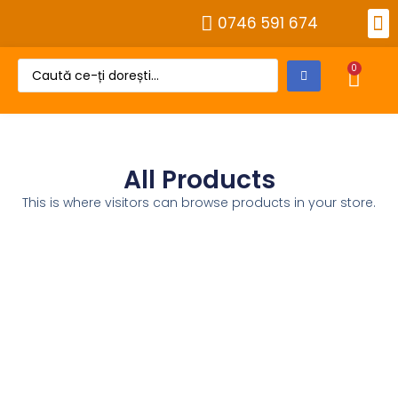
0746 591 674
Alt
Despre 
Cont
0
All Products
This is where visitors can browse products in your store.