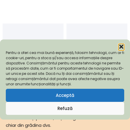
Pentru a oferi cea mai bună experiență, folosim tehnologii, cum ar fi
cookie-uri, pentru a stoca și/sau accesa informațiile despre
dispozitive. Consimțământul pentru aceste tehnologii ne permite
să procesăm date, cum ar fi comportamentul de navigare sau ID-
uri unice pe acest site. Dacă nu îți dai consimțământul sau îți
retragi consimțământul dat poate avea afecte negative asupra
unor anumite funcționalități și funcții.
Pomi Exotici pentru Romania
Acceptă
Furnizăm pomi fructiferi exotici de cea mai bună
calitate.
Refuză
Cu răbdare și pasiune, veți culege fructe deosebite
chiar din grădina dvs.