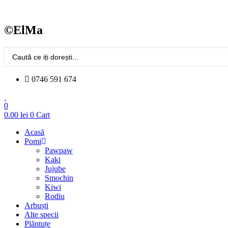
Sari
la
conținut
©ElMa
Search
...
0746 591 674
0
0.00
lei
0
Cart
Acasă
Pomi
Pawpaw
Kaki
Jujube
Smochin
Kiwi
Rodiu
Arbuști
Alte specii
Plăntuțe