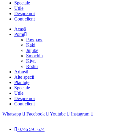
Speciale
Utile
Despre noi
Cont client
Acasă
Pomi
Pawpaw
Kaki
Jujube
Smochin
Kiwi
Rodiu
Arbuști
Alte specii
Plăntuțe
Speciale
Utile
Despre noi
Cont client
Whatsapp
Facebook
Youtube
Instagram
0746 591 674