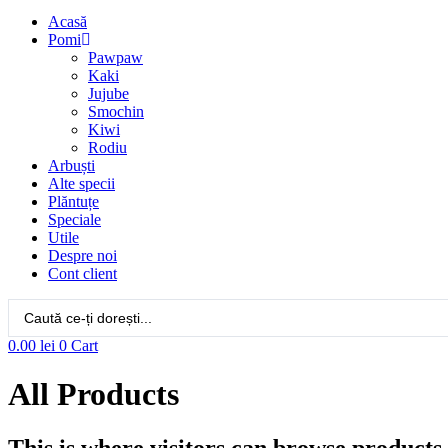
Acasă
Pomi
Pawpaw
Kaki
Jujube
Smochin
Kiwi
Rodiu
Arbuști
Alte specii
Plăntuțe
Speciale
Utile
Despre noi
Cont client
Search
...
0.00
lei
0
Cart
All Products
This is where visitors can browse products 